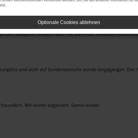
on dritten Werbetreibenden verwendet werden, um Sie auf anderen Webseiten zu ve
ind.
Optionale Cookies ablehnen
an der Rezeption sondern auch die die in der Werkstatt Arbeiten).
eibungslos und auch auf Sonderwünsche würde eingegangen. Das A
 freundlich. Wir waren begeistert. Gerne wieder