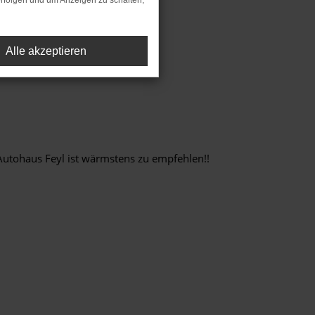
rfolgen und um Anzeigen zu schalten,
Alle akzeptieren
utohaus Feyl ist wärmstens zu empfehlen!!