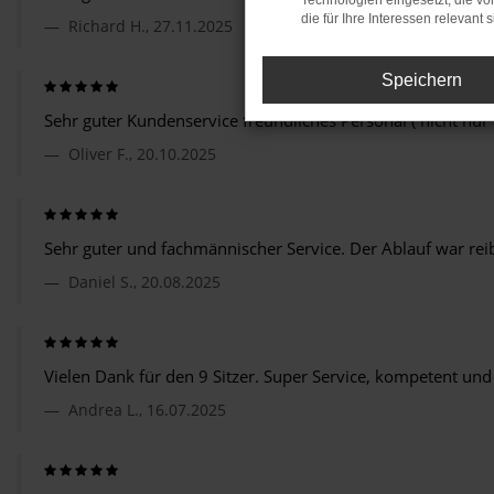
Technologien eingesetzt, die v
die für Ihre Interessen relevant s
Richard H., 27.11.2025
Speichern
Sehr guter Kundenservice freundliches Personal ( nicht nur 
Oliver F., 20.10.2025
Sehr guter und fachmännischer Service. Der Ablauf war r
Daniel S., 20.08.2025
Vielen Dank für den 9 Sitzer. Super Service, kompetent und
Andrea L., 16.07.2025