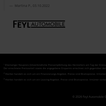
Martina P., 03.10.2022
Ehemaliger Neupreis (Unverbindliche Preisempfehlung des Herstellers am Tag der Erstzu
1
Der errechnete Preisvorteil sowie die angegebene Ersparnis errechnet sich gegenüber de
2
Hierbei handelt es sich um ein Finanzierungs-Angebot. Preise sind Bruttopreise. Irrtüme
3
Hierbei handelt es sich um ein Leasing-Angebot. Preise sind Bruttopreise. Irrtümer vorb
© 2026 Feyl Automobile 