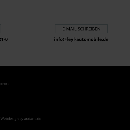
E-MAIL SCHREIBEN
21-0
info@feyl-automobile.de
preis).
|
Webdesign by audaris.de