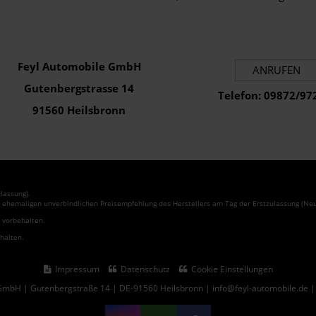
Feyl Automobile GmbH
ANRUFEN
Gutenbergstrasse 14
Telefon: 09872/97
91560 Heilsbronn
lassung).
r ehemaligen unverbindlichen Preisempfehlung des Herstellers am Tag der Erstzulassung (Neu
r vorbehalten.
ehalten.
Impressum
Datenschutz
Cookie Einstellungen
GmbH | Gutenbergstraße 14 | DE-91560 Heilsbronn | info@feyl-automobile.de 