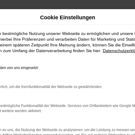
Cookie Einstellungen
ie bestmögliche Nutzung unserer Webseite zu ermöglichen und unsere
hierbei Ihre Präferenzen und verarbeiten Daten für Marketing und Stati
einem späteren Zeitpunkt Ihre Meinung ändern, können Sie die Einwillig
en zum Umfang der Datenverarbeitung finden Sie hier:
Datenschutzerkl
en von uns eingesetzt:
rlich, um die Kernfunktionalität der Webseite zu gewährleisten.
estmögliche Funktionalität der Webseite. Services von Drittanbietern wie Google 
eitere werden aktiviert.
 ab. Alles passte und wurde schnell und reibungslos abgewickelt. 
 es uns, die Nutzung der Webseite zu analysieren, um die Leistung zu messen u
eben noch mehr Spass ;-) . Ist alles super organisiert und das Per