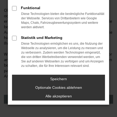
Funktional
Ob Sie Ihr Fahrzeug bei uns in der Fachwerkstatt warten
Diese Technologien bieten die bestmögliche Funktionalität
oder reparieren lassen, oder ob Sie das zuhause selbst
der Webseite. Services von Drittanbietern wie Google
erledigen – Die richtigen und qualitativ optimalen Ersatzteile
Maps, Chats, Fahrzeugbewertungssystem und weitere
bekommen Sie bei uns zum fairen Preis! Auch technische
werden aktiviert.
Auskunft erteilen wir unseren Kunden sehr gerne! Halten Sie
hierzu Ihren Fahrzeugschein bzw. die Fahrgestellnummer
Statistik und Marketing
Ihres Autos bereit.
Diese Technologien ermöglichen es uns, die Nutzung der
Webseite zu analysieren, um die Leistung zu messen und
zu verbessern. Zudem werden Technologien eingesetzt,
Weiter bieten wir ein umfangreiches Sortiment von Zubehör
die von dritten Werbetreibenden verwendet werden, um
an. Von der Anhängerkupplung bis zur Dachbox, Sie werden
Sie auf anderen Webseiten zu verfolgen und um Anzeigen
bei uns optimal beraten und können sicher sein, das
zu schalten, die für Ihre Interessen relevant sind.
passende Teil zu erhalten. Auch sind wir Ihr
Ansprechpartner im Bereich Fahrradträgersysteme!
Speichern
Optionale Cookies ablehnen
Alle akzeptieren
Vereinbaren Sie einen Termin mit unserem Service-Team!