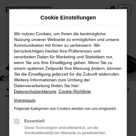
Zum
0
Hauptinhalt
Cookie Einstellungen
springen
Wir nutzen Cookies, um Ihnen die bestmögliche
Nutzung unserer Webseite zu ermöglichen und unsere
Kommunikation mit Ihnen zu verbessern. Wir
berücksichtigen hierbei Ihre Präferenzen und
verarbeiten Daten für Marketing und Statistiken nur,
wenn Sie uns Ihre Einwilligung geben. Wenn Sie zu
einem späteren Zeitpunkt Ihre Meinung ändern, können
Ersatzteile & Zubehör
Sie die Einwilligung jederzeit für die Zukunft widerrufen.
Beste Verkaufsberatung!
Weitere Informationen zum Umfang der
Datenverarbeitung finden Sie hier:
Startseite
Werkstatt und Service
Werkstattleistungen
Ersatzteile &
Datenschutzerklärung
,
Cookie-Richtlinie
.
Zubehör
Impressum
Folgende Kategorien von Cookies werden von uns eingesetzt:
ERSATZTEILE & ZUBEHÖR
Essentiell
Diese Technologien sind erforderlich, um die
Kernfunktionalität der Webseite zu gewährleisten.