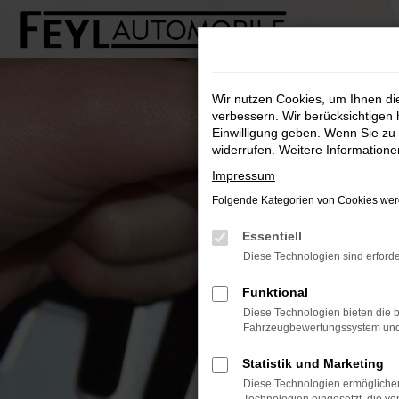
Zum
Hauptinhalt
springen
Wir nutzen Cookies, um Ihnen d
verbessern. Wir berücksichtigen 
Einwilligung geben. Wenn Sie zu 
widerrufen. Weitere Information
Impressum
Folgende Kategorien von Cookies werd
Essentiell
Diese Technologien sind erforde
Funktional
Diese Technologien bieten die b
Fahrzeugbewertungssystem und w
Statistik und Marketing
Diese Technologien ermöglichen