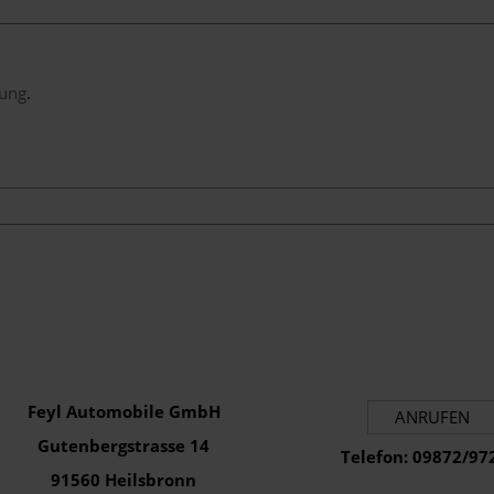
rung
.
Feyl Automobile GmbH
ANRUFEN
Gutenbergstrasse 14
Telefon: 09872/97
91560 Heilsbronn