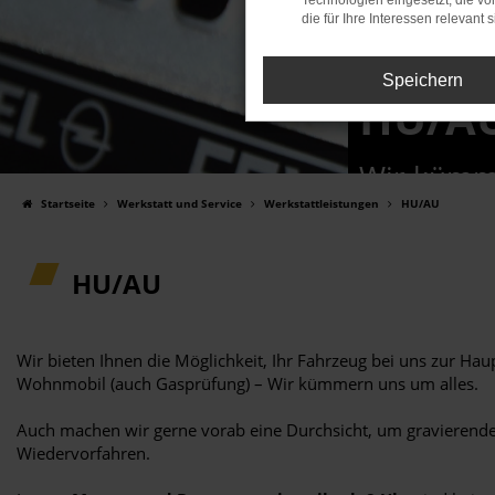
Technologien eingesetzt, die v
die für Ihre Interessen relevant s
Speichern
HU/A
Wir kümme
Startseite
Werkstatt und Service
Werkstattleistungen
HU/AU
HU/AU
Wir bieten Ihnen die Möglichkeit, Ihr Fahrzeug bei uns zur H
Wohnmobil (auch Gasprüfung) – Wir kümmern uns um alles.
Auch machen wir gerne vorab eine Durchsicht, um gravierende 
Wiedervorfahren.