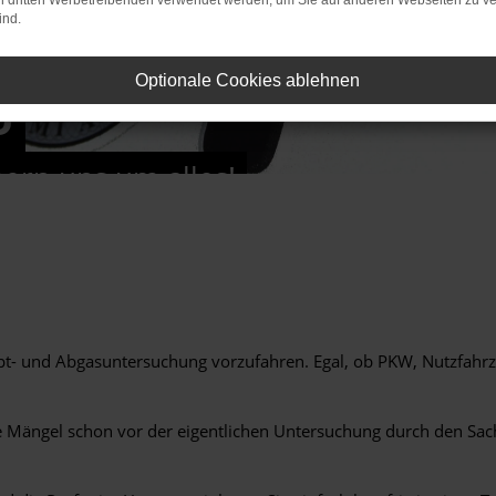
on dritten Werbetreibenden verwendet werden, um Sie auf anderen Webseiten zu ve
ind.
Optionale Cookies ablehnen
U
rn uns um alles!
aupt- und Abgasuntersuchung vorzufahren. Egal, ob PKW, Nutzfahr
Mängel schon vor der eigentlichen Untersuchung durch den Sachv