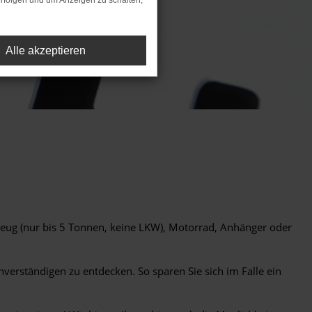
rfolgen und um Anzeigen zu schalten,
Alle akzeptieren
zeug (nur bis 5 Tonnen, keine LKW), Motorrad, Anhänger oder
erständigen zu entdecken. So sparen Sie sich im Falle ein