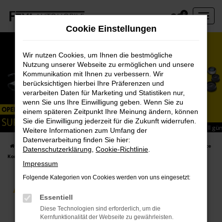
Zum
0
Hauptinhalt
Cookie Einstellungen
springen
Wir nutzen Cookies, um Ihnen die bestmögliche
Nutzung unserer Webseite zu ermöglichen und unsere
Kommunikation mit Ihnen zu verbessern. Wir
berücksichtigen hierbei Ihre Präferenzen und
verarbeiten Daten für Marketing und Statistiken nur,
wenn Sie uns Ihre Einwilligung geben. Wenn Sie zu
einem späteren Zeitpunkt Ihre Meinung ändern, können
Opel Service Komplettpreis-Offensive
Sie die Einwilligung jederzeit für die Zukunft widerrufen.
Über 1.000 Originalteile inklusive Montage – zu sensationell gü
Weitere Informationen zum Umfang der
Komplettpreisen
Datenverarbeitung finden Sie hier:
Startseite
Werkstatt und Service
Werkstattleistungen
Opel Service
Datenschutzerklärung
,
Cookie-Richtlinie
.
Komplettpreis-Offensive
Impressum
Folgende Kategorien von Cookies werden von uns eingesetzt:
Essentiell
OSKO
Diese Technologien sind erforderlich, um die
Kernfunktionalität der Webseite zu gewährleisten.