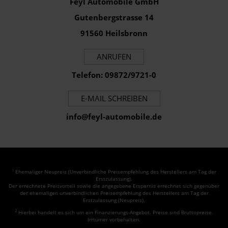
Feyl Automobile GmbH
Gutenbergstrasse 14
91560 Heilsbronn
ANRUFEN
Telefon: 09872/9721-0
E-MAIL SCHREIBEN
info@feyl-automobile.de
Ehemaliger Neupreis (Unverbindliche Preisempfehlung des Herstellers am Tag der
1
Erstzulassung).
Der errechnete Preisvorteil sowie die angegebene Ersparnis errechnet sich gegenüber
der ehemaligen unverbindlichen Preisempfehlung des Herstellers am Tag der
Erstzulassung (Neupreis).
2
Hierbei handelt es sich um ein Finanzierungs-Angebot. Preise sind Bruttopreise.
Irrtümer vorbehalten.