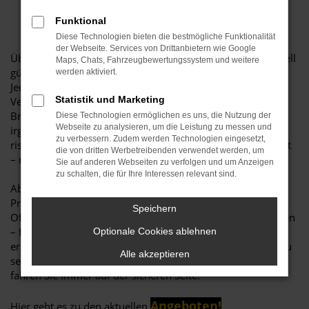
Funktional
Diese Technologien bieten die bestmögliche Funktionalität
der Webseite. Services von Drittanbietern wie Google
Über 1.000 Originalteile inklusive Montage – zu sensationell
Maps, Chats, Fahrzeugbewertungssystem und weitere
günstigen Komplettpreisen
werden aktiviert.
Jedes Auto unterliegt bei der Nutzung einem gewissen
Statistik und Marketing
Verschleiß. Typische Verschleißteile wie Auspuffendtopf,
Bremsen, Zahnriemen oder Stoßdämpfer müssen
Diese Technologien ermöglichen es uns, die Nutzung der
Webseite zu analysieren, um die Leistung zu messen und
irgendwann ersetzt werden. Wer das zu lange aufschiebt,
zu verbessern. Zudem werden Technologien eingesetzt,
riskiert eine erhebliche Beeinträchtigung der Fahrsicherheit
die von dritten Werbetreibenden verwendet werden, um
– nicht selten der Grund für teure Folgeschäden.
Sie auf anderen Webseiten zu verfolgen und um Anzeigen
zu schalten, die für Ihre Interessen relevant sind.
Ab fünf Jahren günstig fahren
Profitieren Sie jetzt von der Opel Service Komplettpreis-
Speichern
Offensive: Egal ob Sie einen ADAM oder einen Vectra fahren
– für viele Opel Pkw ab fünf Jahren nach Erstzulassung
Optionale Cookies ablehnen
erhalten Sie bei uns Opel Original Teile in hoher Qualität zu
Alle akzeptieren
sensationellen Komplettpreisen. Inklusive Montage. Damit
fahren Sie immer auf der sicheren Seite.
Angeboten!
Hier geht es zu den aktuellen