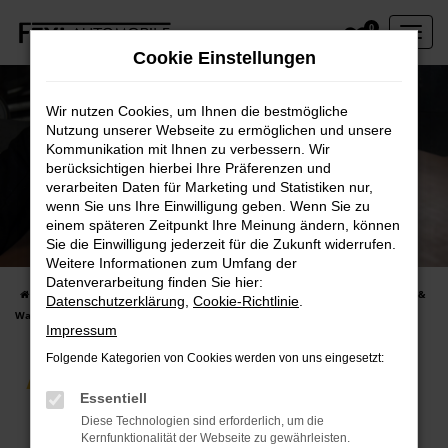
Zum
0
Hauptinhalt
Cookie Einstellungen
springen
Wir nutzen Cookies, um Ihnen die bestmögliche
Nutzung unserer Webseite zu ermöglichen und unsere
Kommunikation mit Ihnen zu verbessern. Wir
berücksichtigen hierbei Ihre Präferenzen und
verarbeiten Daten für Marketing und Statistiken nur,
wenn Sie uns Ihre Einwilligung geben. Wenn Sie zu
einem späteren Zeitpunkt Ihre Meinung ändern, können
Reparatur & Wartung
Sie die Einwilligung jederzeit für die Zukunft widerrufen.
Wir reparieren alle Fabrikate!
Weitere Informationen zum Umfang der
Datenverarbeitung finden Sie hier:
Startseite
Werkstatt und Service
Werkstattleistungen
Reparatur &
Datenschutzerklärung
,
Cookie-Richtlinie
.
Wartung
Impressum
Folgende Kategorien von Cookies werden von uns eingesetzt:
REPARATUR & WARTUNG
Essentiell
Diese Technologien sind erforderlich, um die
Kernfunktionalität der Webseite zu gewährleisten.