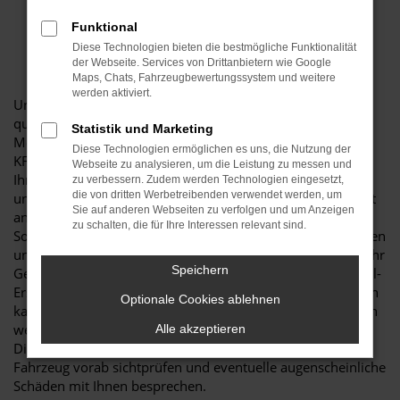
Funktional
Diese Technologien bieten die bestmögliche Funktionalität
der Webseite. Services von Drittanbietern wie Google
Maps, Chats, Fahrzeugbewertungssystem und weitere
werden aktiviert.
Unsere Werkstatt bietet moderne Ausrüstung und
qualifiziertes Personal. Bei uns arbeiten erfahrene KFZ-
Statistik und Marketing
Mechatroniker, Service-Techniker, Hochvolt-Techniker und
Diese Technologien ermöglichen es uns, die Nutzung der
KFZ-Meister. Ob Reparatur oder Kundendienst - Nicht nur
Webseite zu analysieren, um die Leistung zu messen und
Ihr Opel ist bei uns in den besten Händen, wir reparieren
zu verbessern. Zudem werden Technologien eingesetzt,
die von dritten Werbetreibenden verwendet werden, um
und warten alle Fabrikate und garantieren höchste Qualität
Sie auf anderen Webseiten zu verfolgen und um Anzeigen
an Service und Ersatzteilen. Dank modernster Technik und
zu schalten, die für Ihre Interessen relevant sind.
Software können wir eventuelle Fehler elektronisch auslesen
und dann gezielt reparieren. Das spart Zeit und vor allem Ihr
Speichern
Geld. Da wir auch immer einen großen Bestand an Original-
Ersatzteilen vorrätig haben, entstehen Ihnen hier i.d.R. auch
Optionale Cookies ablehnen
kaum Verzögerungen – Ein Griff in unser Regal und es kann
weiter gehen! Gerne bieten wir Ihnen hier auch die
Alle akzeptieren
Direktannahme an, bei der wir mit Ihnen zusammen Ihr
Fahrzeug vorab sichtprüfen und eventuelle augenscheinliche
Schäden mit Ihnen besprechen.